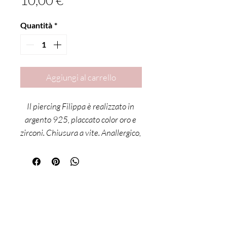
10,00 €
Quantità
*
Aggiungi al carrello
Il piercing Filippa è realizzato in 
argento 925, placcato color oro e 
zirconi. Chiusura a vite. Anallergico, 
e privo di nichel. Dimensione 0,5 
mm. Lunghezza 0,5 mm.
Sei già
iscritta?
Iscriviti alla newsletter per ricevere offerte e