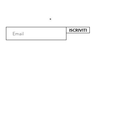
sconti esclusivi
Inserisci l'e-mail qui
ISCRIVITI
Il negozio
Via Fata Morgana 29
89125 Reggio Calabria (RC)
Lunedì 16:30 - 20.00
Martedì- Venerdì 09:30 - 13:00 / 16:30 - 20:00