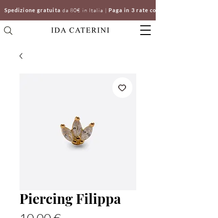
Spedizione gratuita
da 80€ in Italia |
Paga in 3 rate con Klarna | Clicca e ri
Piercing Filippa
Prezzo