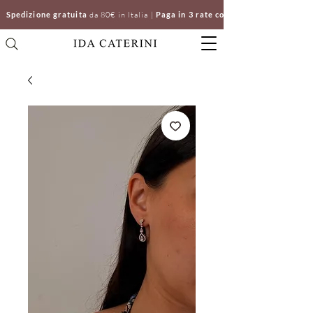
Spedizione gratuita
da 80€ in Italia |
Paga in 3 rate con Klarna | Clicca e ri