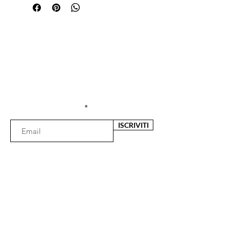
Sei già
iscritta?
Iscriviti alla newsletter per ricevere offerte e
sconti esclusivi
Inserisci l'e-mail qui
ISCRIVITI
Il negozio