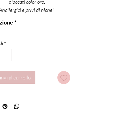
placcati color oro.
Anallergici e privi di nichel.
Chiusura a farfalla.
zione
*
tà
*
ngi al carrello