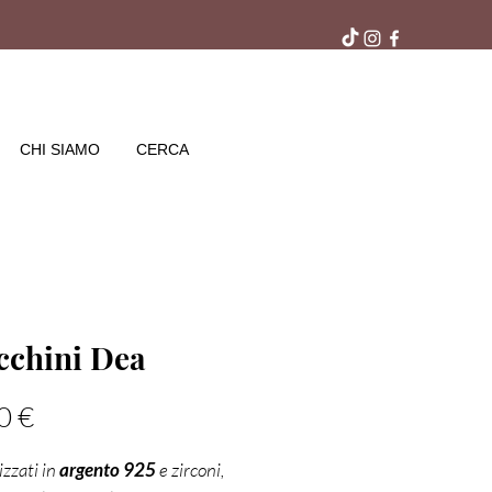
ra gratuito in negozio
CHI SIAMO
CERCA
cchini Dea
Prezzo
0 €
izzati in
argento 925
e zirconi,