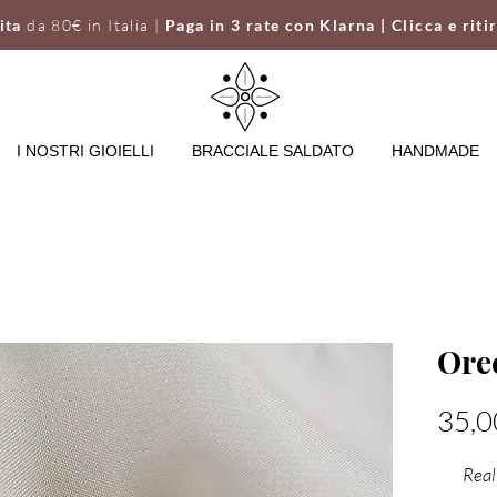
uita
da 80€ in Italia |
Paga in 3 rate con Klarna | Clicca e riti
I NOSTRI GIOIELLI
BRACCIALE SALDATO
HANDMADE
Ore
35,0
Real