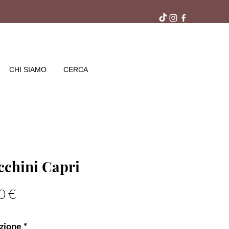
ra gratuito in negozio
CHI SIAMO
CERCA
cchini Capri
Prezzo
0 €
zione
*