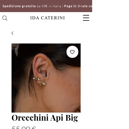
Spedizione gratuita
da 80€ in Italia |
Paga in 3 rate con Klarna | Clicca e ri
Orecchini Api Big
Prezzo