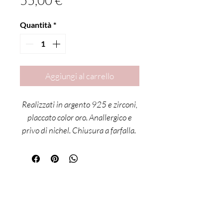
55,00 €
Quantità
*
Aggiungi al carrello
Realizzati in argento 925 e zirconi,
placcato color oro. Anallergico e
privo di nichel. Chiusura a farfalla.
Sei già
iscritta?
Iscriviti alla newsletter per ricevere offerte e