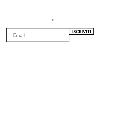
sconti esclusivi
Inserisci l'e-mail qui
ISCRIVITI
Il negozio
Via Fata Morgana 29
89125 Reggio Calabria (RC)
Lunedì 16:30 - 20.00
Martedì- Venerdì 09:30 - 13:00 / 16:30 - 20:00