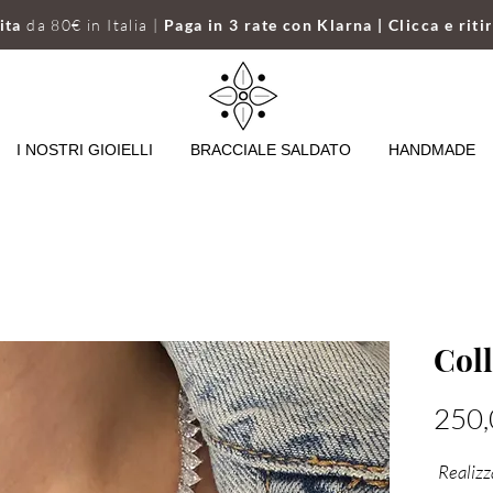
uita
da 80€ in Italia |
Paga in 3 rate con Klarna | Clicca e riti
I NOSTRI GIOIELLI
BRACCIALE SALDATO
HANDMADE
Col
250,
Realizz