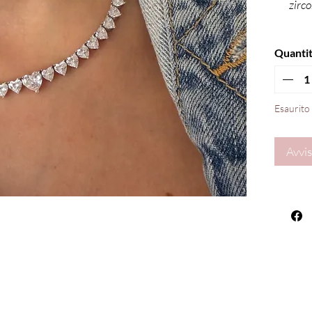
zirco
Quanti
Esaurito
Avvis