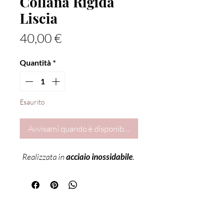
Collana Rigida
Liscia
Prezzo
40,00 €
Quantità
*
Esaurito
Avvisami quando è disponibile
Realizzata in
acciaio inossidabile
.