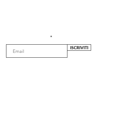
Sei già
iscritta?
Iscriviti alla newsletter per ricevere offerte e
sconti esclusivi
Inserisci l'e-mail qui
ISCRIVITI
Il negozio
Via Fata Morgana 29
89125 Reggio Calabria (RC)