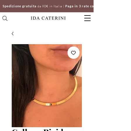
Spedizione gratuita
da 80€ in Italia |
Paga in 3 rate con Klarna | Clicca e ri