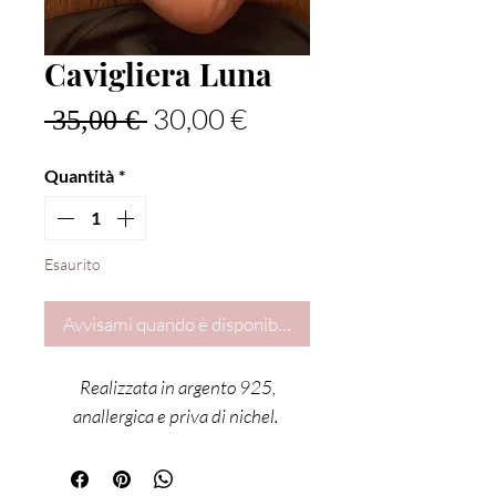
Cavigliera Luna
Prezzo regolare
Prezzo scontato
30,00 €
 35,00 € 
Quantità
*
Esaurito
Avvisami quando è disponibile
Realizzata in argento 925,
anallergica e priva di nichel.