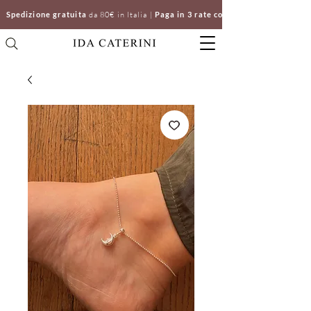
Spedizione gratuita
da 80€ in Italia |
Paga in 3 rate con Klarna | Clicca e ri