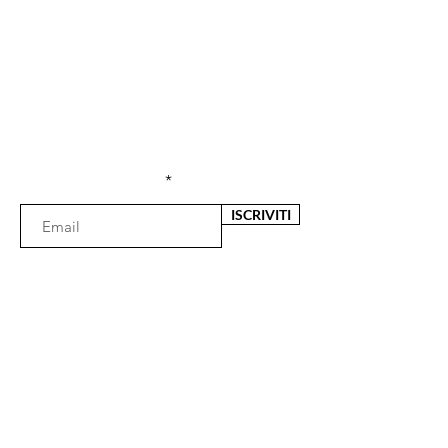
Sei già
iscritta?
Iscriviti alla newsletter per ricevere offerte e
sconti esclusivi
Inserisci l'e-mail qui
ISCRIVITI
Il negozio