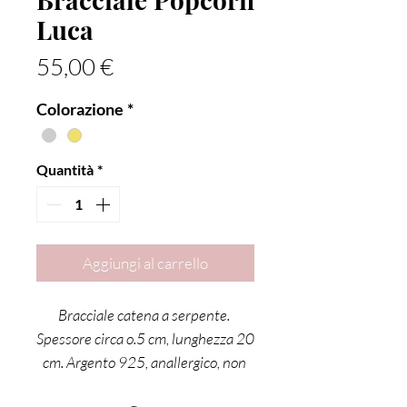
Luca
Prezzo
55,00 €
Colorazione
*
Quantità
*
Aggiungi al carrello
Bracciale catena a serpente. 
Spessore circa o.5 cm, lunghezza 20 
cm. Argento 925, anallergico, non 
contiene nichel.