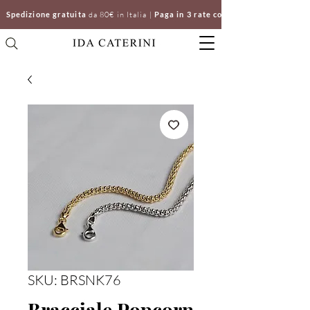
Spedizione gratuita
da 80€ in Italia |
Paga in 3 rate con Klarna | Clicca e ri
SKU: BRSNK76
Bracciale Popcorn