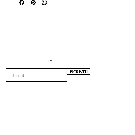
Sei già
iscritta?
Iscriviti alla newsletter per ricevere offerte e
sconti esclusivi
Inserisci l'e-mail qui
ISCRIVITI
Il negozio