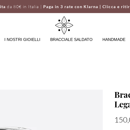
uita
da 80€ in Italia |
Paga in 3 rate con Klarna | Clicca e riti
I NOSTRI GIOIELLI
BRACCIALE SALDATO
HANDMADE
Brac
Leg
150,