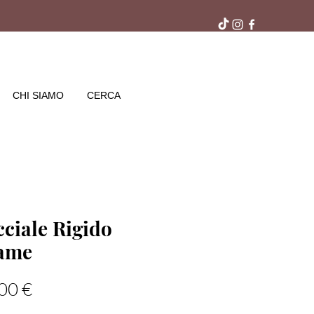
ra gratuito in negozio
CHI SIAMO
CERCA
ciale Rigido
ame
Prezzo
00 €