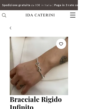
Spedizione gratuita
da 80€ in Italia |
Paga in 3 rate con Klarna | Clicca e ri
Bracciale Rigido
Infinito