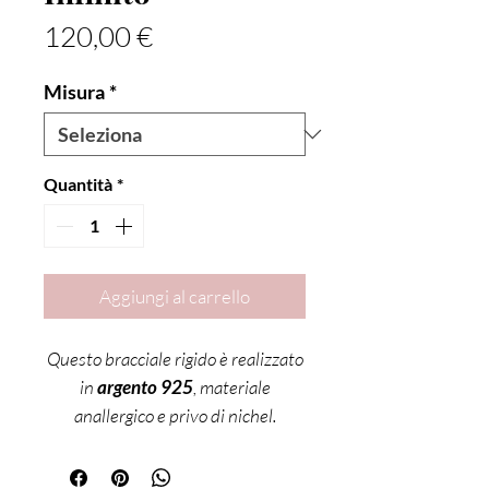
Prezzo
120,00 €
Misura
*
Quantità
*
Aggiungi al carrello
Questo bracciale rigido è realizzato
in
argento 925
, materiale
anallergico e privo di nichel.
Ogni pezzo è
interamente lavorato
a mano
, rendendolo unico e curato