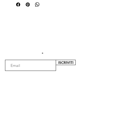
Sei già
iscritta?
Iscriviti alla newsletter per ricevere offerte e
sconti esclusivi
Inserisci l'e-mail qui
ISCRIVITI