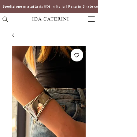
Spedizione gratuita
da 80€ in Italia |
Paga in 3 rate con Klarna | Clicca e ri