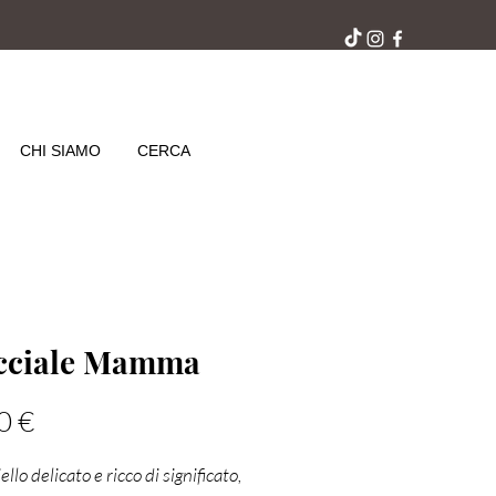
ra gratuito in negozio
CHI SIAMO
CERCA
cciale Mamma
Prezzo
0 €
ello delicato e ricco di significato,