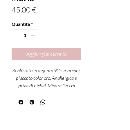
Prezzo
45,00 €
Quantità
*
Aggiungi al carrello
Realizzato in argento 925 e zirconi,
placcato color oro. Anallergica e
priva di nichel. Misura 16 cm
regolabile di ulteriori 3 cm circa.
Sei già
iscritta?