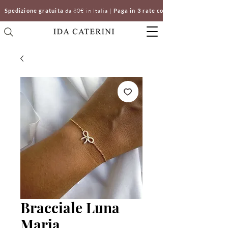
Spedizione gratuita
da 80€ in Italia |
Paga in 3 rate con Klarna | Clicca e ri
Bracciale Luna
Maria