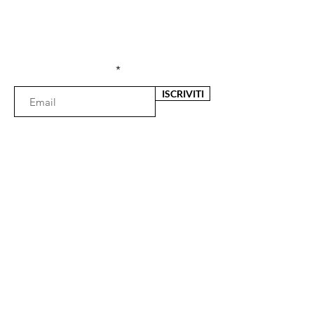
Iscriviti alla newsletter per ricevere offerte e
sconti esclusivi
Inserisci l'e-mail qui
ISCRIVITI
Il negozio
Via Fata Morgana 29
89125 Reggio Calabria (RC)