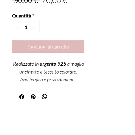
70,00 €
 90,00 € 
Quantità
*
Aggiungi al carrello
Realizzato in
argento 925
a maglia
uncinetto e tessuto colorato.
Anallergico e privo di nichel.
Misura 16 cm regolabile di ulteriori
3 cm.
Sei già
iscritta?
Iscriviti alla newsletter per ricevere offerte e