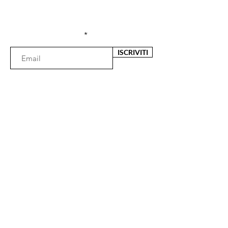
sconti esclusivi
Inserisci l'e-mail qui
ISCRIVITI
Il negozio
Via Fata Morgana 29
89125 Reggio Calabria (RC)
Lunedì 16:30 - 20.00
Martedì- Venerdì 09:30 - 13:00 / 16:30 - 20:00