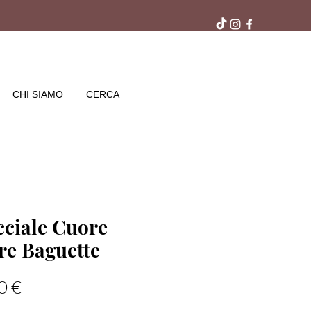
ra gratuito in negozio
CHI SIAMO
CERCA
cciale Cuore
re Baguette
Prezzo
0 €