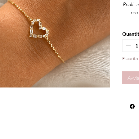
Realizz
oro
Quanti
Esaurito
Avvis