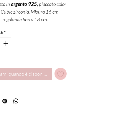
ato in
argento 925,
placcato color
. Cubic zirconia. Misura 16 cm
regolabile fino a 18 cm.
tà
*
ami quando è disponibile