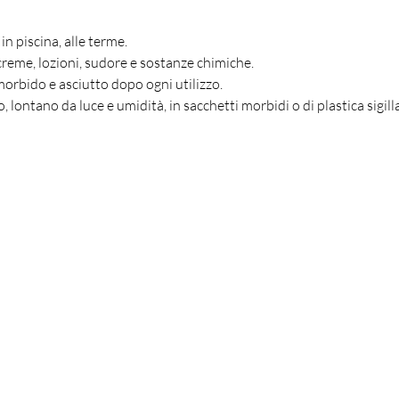
in piscina, alle terme.
 creme, lozioni, sudore e sostanze chimiche.
 morbido e asciutto dopo ogni utilizzo.
, lontano da luce e umidità, in sacchetti morbidi o di plastica sigill
Sei già
iscritta?
criviti alla newsletter per ricevere offerte e sconti esc