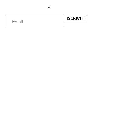
Inserisci l'e-mail qui
ISCRIVITI
Il negozio
Via Fata Morgana 29
89125 Reggio Calabria (RC)
Lunedì 16:30 - 20.00
Martedì- Venerdì 09:30 - 13:00 / 16:30 - 20:00
Sabato 10.00 - 13:00 / 16:30 - 20:00