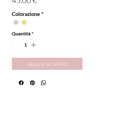
45,00 €
Colorazione
*
Quantità
*
Aggiungi al carrello
Sei già
iscritta?
Iscriviti alla newsletter per ricevere offerte e
sconti esclusivi