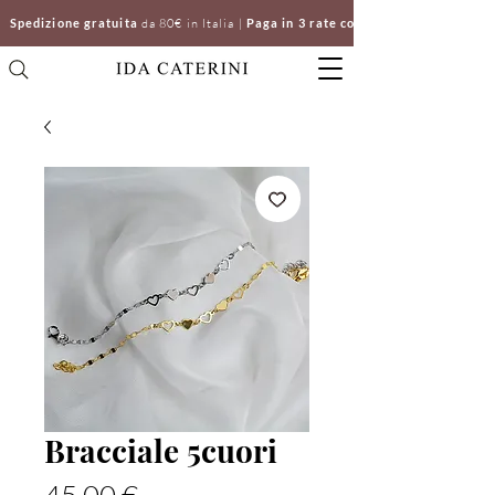
Spedizione gratuita
da 80€ in Italia |
Paga in 3 rate con Klarna | Clicca e ri
Bracciale 5cuori
Prezzo