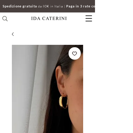
Spedizione gratuita
da 80€ in Italia |
Paga in 3 rate con Klarna | Clicca e ri