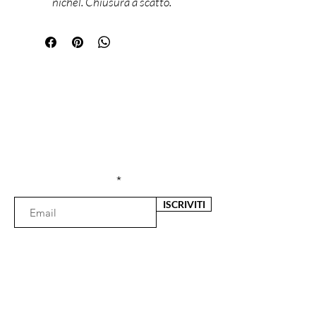
nichel. Chiusura a scatto.
Sei già
iscritta?
Iscriviti alla newsletter per ricevere offerte e
sconti esclusivi
Inserisci l'e-mail qui
ISCRIVITI