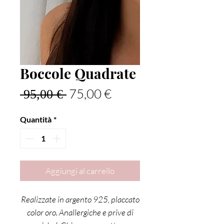
Boccole Quadrate
Prezzo regolare
Prezzo scontato
75,00 €
 95,00 € 
Quantità
*
Aggiungi al carrello
Realizzate in argento 925, placcato
color oro. Anallergiche e prive di