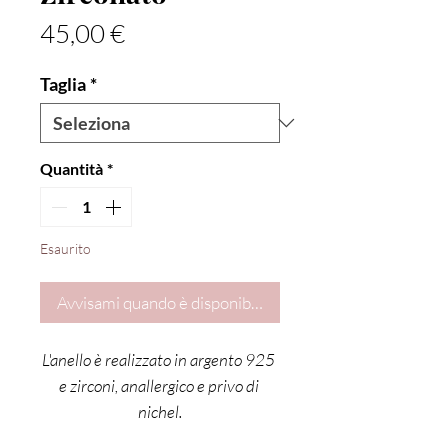
Prezzo
45,00 €
Taglia
*
Quantità
*
Esaurito
Avvisami quando è disponibile
L'anello è realizzato in argento 925 
e zirconi, anallergico e privo di 
nichel.