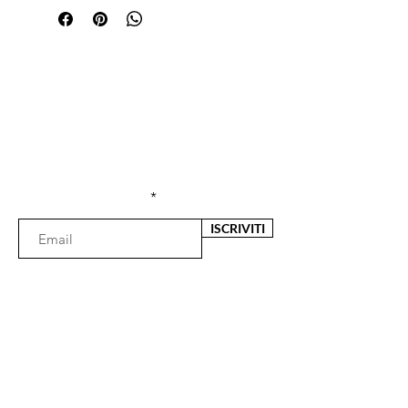
Sei già
iscritta?
Iscriviti alla newsletter per ricevere offerte e
sconti esclusivi
Inserisci l'e-mail qui
ISCRIVITI