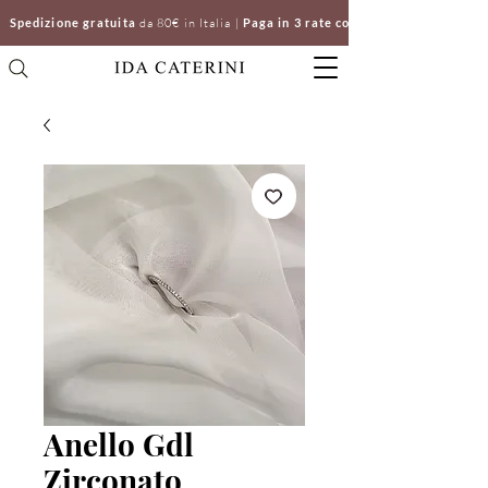
Spedizione gratuita
da 80€ in Italia |
Paga in 3 rate con Klarna | Clicca e ri
Anello Gdl
Zirconato