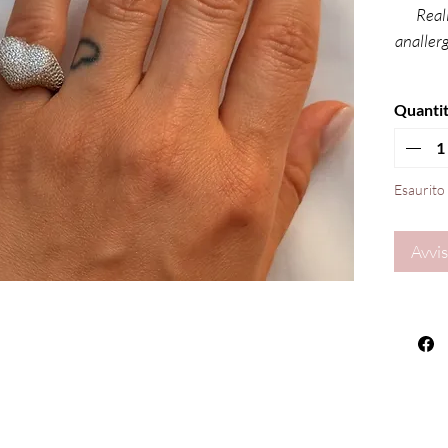
Real
anallerg
Quanti
Esaurito
Avvis