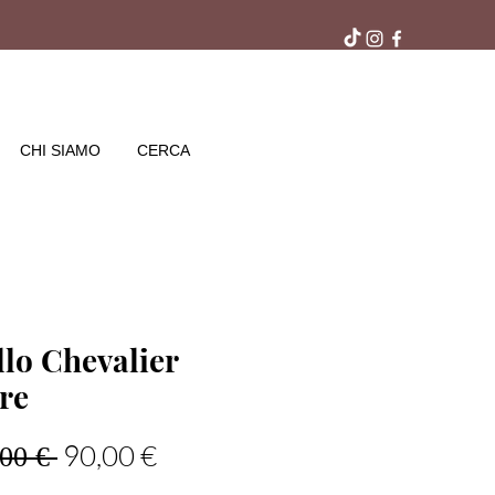
ra gratuito in negozio
CHI SIAMO
CERCA
lo Chevalier
re
Prezzo regolare
Prezzo scontato
90,00 €
00 € 