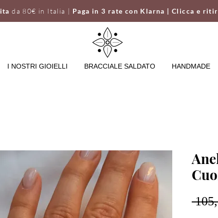
uita
da 80€ in Italia |
Paga in 3 rate con Klarna | Clicca e riti
I NOSTRI GIOIELLI
BRACCIALE SALDATO
HANDMADE
Anel
Cuo
 105,