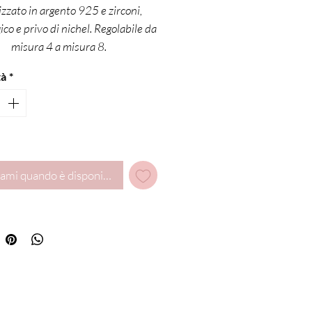
izzato in argento 925 e zirconi,
ico e privo di nichel. Regolabile da
misura 4 a misura 8.
tà
*
ami quando è disponibile