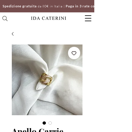
Spedizione gratuita
da 80€ in Italia |
Paga in 3 rate con Klarna | Clicca e ri
Anello Carrie