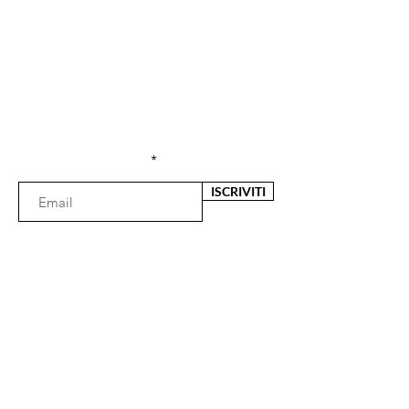
Sei già
iscritta?
Iscriviti alla newsletter per ricevere offerte e
sconti esclusivi
Inserisci l'e-mail qui
ISCRIVITI
Il negozio