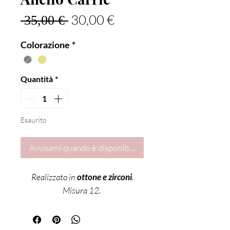
Prezzo regolare
Prezzo scontato
30,00 €
 35,00 € 
Colorazione
*
Quantità
*
Esaurito
Avvisami quando è disponibile
Realizzato in
ottone e zirconi
.
Misura 12.