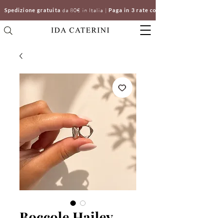
Spedizione gratuita
da 80€ in Italia |
Paga in 3 rate con Klarna | Clicca e ri
Boccole Hailey