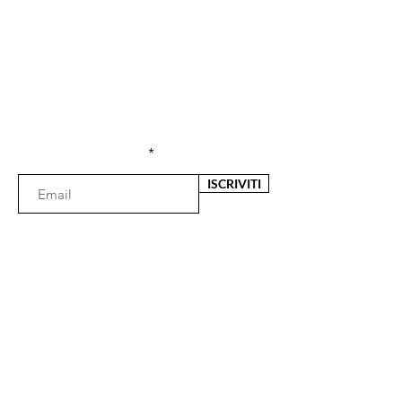
Sei già
iscritta?
Iscriviti alla newsletter per ricevere offerte e
sconti esclusivi
Inserisci l'e-mail qui
ISCRIVITI
Il negozio