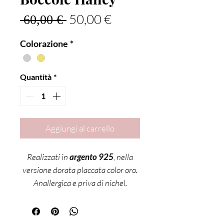
Prezzo regolare
Prezzo scontato
50,00 €
 60,00 € 
Colorazione
*
Quantità
*
Aggiungi al carrello
Realizzati in
argento 925
, nella
versione dorata placcata color oro.
Anallergica e priva di nichel.
Chiusura a scatto.